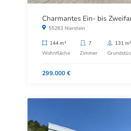
Charmantes Ein- bis Zweifa
55283 Nierstein
144 m²
7
131 m
Wohnfläche
Zimmer
Grundstü
299.000 €