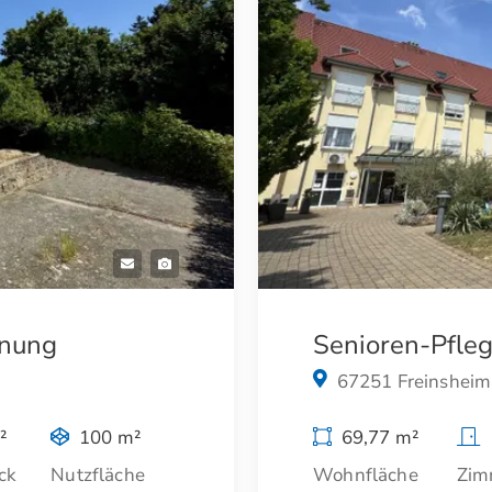
hnung
Senioren-Pfle
67251 Freinsheim
²
100 m²
69,77 m²
ck
Nutzfläche
Wohnfläche
Zim