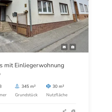
us mit Einliegerwohnung
m
8
345 m²
30 m²
mer
Grundstück
Nutzfläche