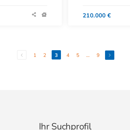
210.000 €
1
2
3
4
5
…
9
Ihr Suchprofil