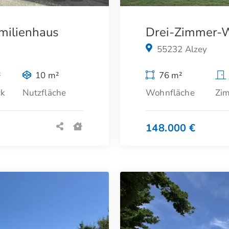
milienhaus
Drei-Zimmer-W
55232 Alzey
²
10 m²
76 m²
ck
Nutzfläche
Wohnfläche
Zi
148.000 €