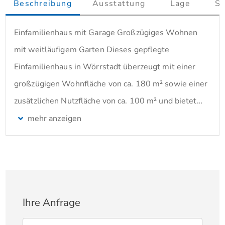
Beschreibung
Ausstattung
Lage
So
Einfamilienhaus mit Garage Großzügiges Wohnen
mit weitläufigem Garten Dieses gepflegte
Einfamilienhaus in Wörrstadt überzeugt mit einer
großzügigen Wohnfläche von ca. 180 m² sowie einer
zusätzlichen Nutzfläche von ca. 100 m² und bietet
damit viel Platz für die ganze Familie. Das im Jahr
1954 erbaute Haus befindet sich auf einem ca. 483
m² großen Grundstück. Mit insgesamt 7 Zimmern,
darunter 4 Schlafzimmer und 2 Badezimmer, bietet
die Immobilie vielfältige Nutzungsmöglichkeiten -
Ihre Anfrage
ideal für Familien oder Wohnen und Arbeiten unter
einem Dach. Ein Balkon sowie eine Terrasse mit