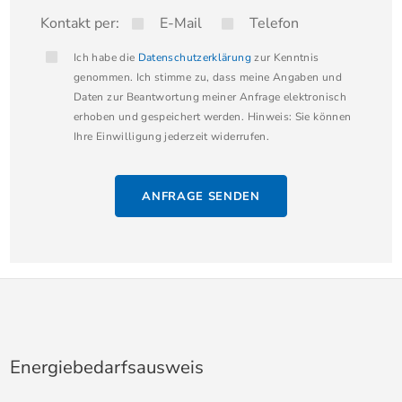
großzügiges Zuhause in bevorzugter Lage von
Kontakt per:
E-Mail
Telefon
Wörrstadt suchen.
Ich habe die
Datenschutzerklärung
zur Kenntnis
genommen. Ich stimme zu, dass meine Angaben und
Daten zur Beantwortung meiner Anfrage elektronisch
erhoben und gespeichert werden. Hinweis: Sie können
Ihre Einwilligung jederzeit widerrufen.
ANFRAGE SENDEN
Energiebedarfsausweis