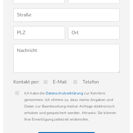
guten Erweiterungsmöglichkeiten. Perfekt für alle,
Straße
die Wert auf Eigenständigkeit, gemütliche
Außenflächen und zusätzliche Nutzräume legen. Auf
PLZ
Ort
dem ca. 260 m² großen Grundstück steht ein
Nebengebäude zur Verfügung, welches das
Nachricht
Nutzungspotenzial dieser Immobilie erweitert. Der
Innenhof und der Garten bieten Platz für individuelle
Gestaltungsideen. Die Scheune eignet sich
Kontakt per:
E-Mail
Telefon
hervorragend als Werkstatt, Hobbyraum oder
Ich habe die
Datenschutzerklärung
zur Kenntnis
zusätzliche Lagermöglichkeit. Der Keller im Haus
genommen. Ich stimme zu, dass meine Angaben und
Daten zur Beantwortung meiner Anfrage elektronisch
ergänzt dieses umfangreiche Raumangebot ideal.
erhoben und gespeichert werden. Hinweis: Sie können
Ihre Einwilligung jederzeit widerrufen.