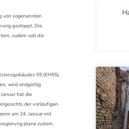
Ha
ng von sogenannten
erung gestoppt. Die
item, zudem soll die
fizienzgebäudes 55 (EH55),
e, wird endgültig
 Januar hat die
 Angesichts der vorläufigen
amm am 24. Januar mit
sregierung plane zudem,