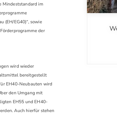
he Mindeststandard im
derprogramme
au (EH/EG40)“, sowie
Wo
G-Förderprogramme der
ngen wird wieder
smittel bereitgestellt
 für EH40-Neubauten wird
 Über den Umgang mit
illigten EH55 und EH40-
erden. Auch hierfür stehen