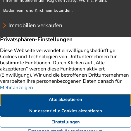
Ihrer Immobilie in den Regionen Alzey, Worms, Mainz,
Bodenheim und Kirchheimbolanden.
Immobilien verkaufen
Unternehmen
Immobilien
Immobilie verkaufen
Ratgeber
Immobilienbewertung
Impressum
Aktuelles
Datenschutz
Finanzierung
AGB
Referenzen
Kontakt
Erklärung zur Barrierefreiheit
06241 841 1900
Kontakt