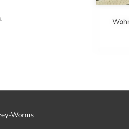
é.
Wohn
lzey-Worms