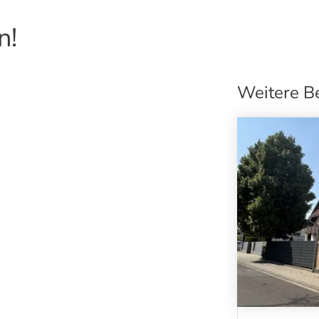
n!
Weitere B