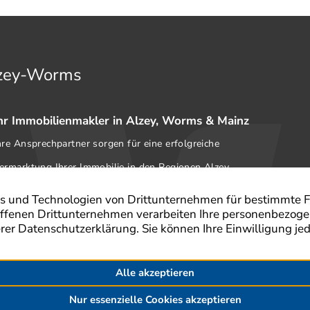
lzey-Worms
hr Immobilienmakler in Alzey, Worms & Mainz
hre Ansprechpartner sorgen für eine erfolgreiche
ermarktung Ihrer Immobilie in den Regionen Alzey,
orms, Mainz, Bodenheim und Kirchheimbolanden.
Immobilien verkaufen