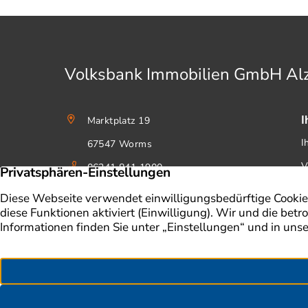
Volksbank Immobilien GmbH A
I
Marktplatz 19
I
67547 Worms
V
06241 841 1900
W
Senden Sie uns eine E-Mail
Immobilienangebote