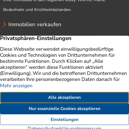
Bodenheim und Kirchheimbolanden.
Immobilien verkaufen
Unternehmen
Immobilien
Immobilie verkaufen
Ratgeber
Immobilienbewertung
Impressum
Aktuelles
Datenschutz
Finanzierung
AGB
Referenzen
Kontakt
Erklärung zur Barrierefreiheit
06241 841 1900
Kontakt