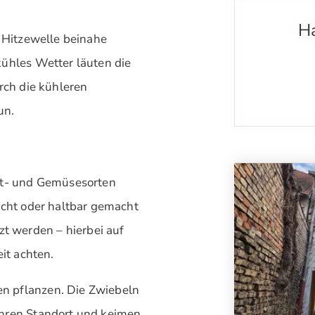
Ha
r Hitzewelle beinahe
kühles Wetter läuten die
rch die kühleren
un.
bst- und Gemüsesorten
ucht oder haltbar gemacht
 werden – hierbei auf
it achten.
n pflanzen. Die Zwiebeln
ihren Standort und keimen