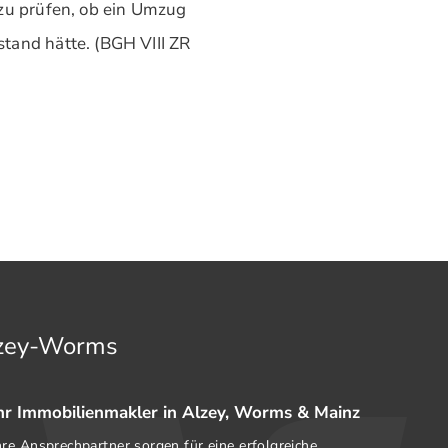
 zu prüfen, ob ein Umzug
tand hätte. (BGH VIII ZR
lzey-Worms
hr Immobilienmakler in Alzey, Worms & Mainz
hre Ansprechpartner sorgen für eine erfolgreiche